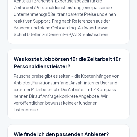
Achte auf Branchen-Expertise speziell für die
Zeitarbeit/Personaldienstleistung, eine passende
Unternehmensgröße, transparente Preise und einen
reaktiven Support. Frag nach Referenzen aus der
Branche und plane Onboarding-Aufwand sowie
Schnittstellen zu Deinem ERP/ATS realistisch ein.
Was kostet Jobbörsen für die Zeitarbeit für
Personaldienstleister?
Pauschalpreise gibt es selten – die Kosten hängen von
Anbieter, Funktionsumfang, Anzahl interner User und
externer Mitarbeiter ab. Die Anbieter im LZ Kompass
nennen Dir auf Anfrage konkrete Angebote. Wir
veröffentlichen bewusst keine erfundenen
Listenpreise.
Wie finde ich den passenden Anbieter?