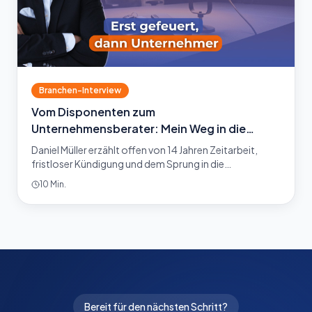
Branchen-Interview
Vom Disponenten zum
Unternehmensberater: Mein Weg in die
Selbstständigkeit
Daniel Müller erzählt offen von 14 Jahren Zeitarbeit,
fristloser Kündigung und dem Sprung in die
Selbstständigkeit. Höre jetzt Episode 853.
10 Min.
Bereit für den nächsten Schritt?