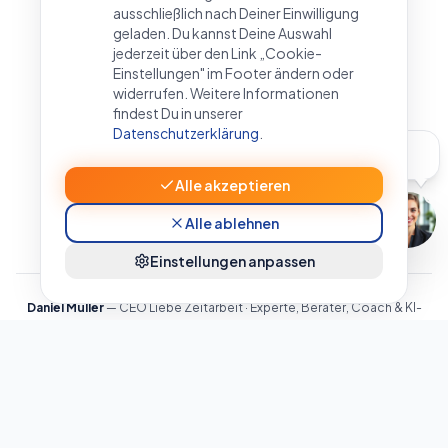
ausschließlich nach Deiner Einwilligung
geladen. Du kannst Deine Auswahl
jederzeit über den Link „Cookie-
Einstellungen" im Footer ändern oder
widerrufen. Weitere Informationen
findest Du in unserer
Datenschutzerklärung
.
Kennst du den
Podcast? 🎙️
Alle akzeptieren
Alle ablehnen
Einstellungen anpassen
Daniel Müller
— CEO Liebe Zeitarbeit · Experte, Berater, Coach & KI-
Berater für Zeitarbeit und Personaldienstleistung · BAFA-ID 213388 ·
Witten, Nordrhein-Westfalen · DACH-Raum
©
2026
Liebe Zeitarbeit. Alle Rechte vorbehalten.
Impressum
Datenschutz
AGB
Widerruf
Cookie-Richtlinie