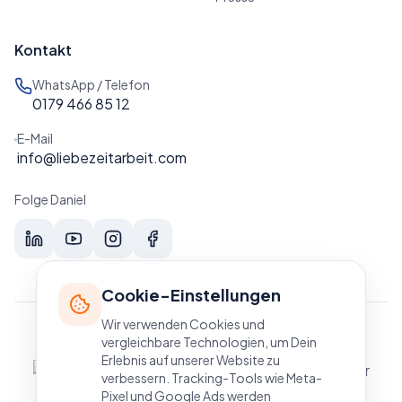
Kontakt
WhatsApp / Telefon
0179 466 85 12
E-Mail
info@liebezeitarbeit.com
Folge Daniel
Cookie-Einstellungen
Wir verwenden Cookies und
Mitglied in
vergleichbare Technologien, um Dein
Erlebnis auf unserer Website zu
verbessern. Tracking-Tools wie Meta-
Pixel und Google Ads werden