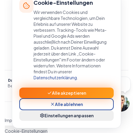
Cookie-Einstellungen
Wir verwenden Cookies und
vergleichbare Technologien, um Dein
Erlebnis auf unserer Website zu
verbessern. Tracking-Tools wie Meta-
Pixel und Google Ads werden
ausschließlich nach Deiner Einwilligung
geladen. Du kannst Deine Auswahl
jederzeit über den Link „Cookie-
Einstellungen" im Footer ändern oder
widerrufen. Weitere Informationen
findest Du in unserer
Datenschutzerklärung
.
Daniel Müller
— CEO Liebe Zeitarbeit · Experte, Berater, Coach & KI-
Berater für Zeitarbeit und Personaldienstleistung · BAFA-ID 213388 ·
Was macht Daniel? 🤔
Witten, Nordrhein-Westfalen · DACH-Raum
Alle akzeptieren
Alle ablehnen
©
2026
Liebe Zeitarbeit. Alle Rechte vorbehalten.
Einstellungen anpassen
Impressum
Datenschutz
AGB
Widerruf
Cookie-Richtlinie
Cookie-Einstellungen