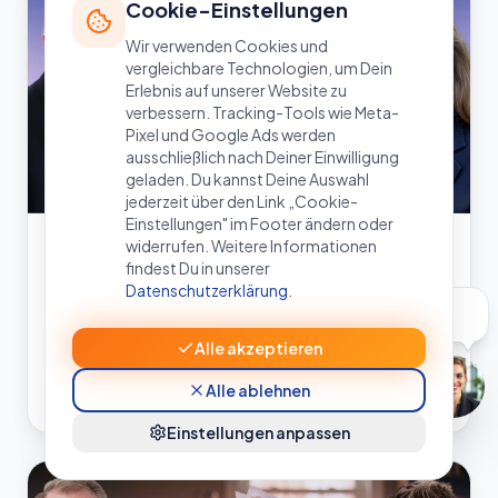
Cookie-Einstellungen
Wir verwenden Cookies und
vergleichbare Technologien, um Dein
Erlebnis auf unserer Website zu
verbessern. Tracking-Tools wie Meta-
Pixel und Google Ads werden
ausschließlich nach Deiner Einwilligung
geladen. Du kannst Deine Auswahl
jederzeit über den Link „Cookie-
Einstellungen" im Footer ändern oder
widerrufen. Weitere Informationen
Branchen-Interview
findest Du in unserer
World Employment Confederation: Was der
Datenschutzerklärung
.
Kennst du den
WEC für Zeitarbeit bedeutet
Podcast? 🎙️
World Employment Confederation im Fokus: Bettina
Alle akzeptieren
Schaller und Martin Klingen über Toronto, Rom 2027
und was der WEC für deutsche Personaldienstleister
Alle ablehnen
9 Min.
leistet.
Einstellungen anpassen