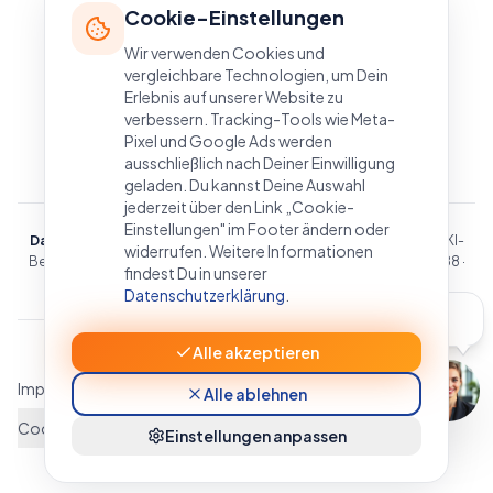
Cookie-Einstellungen
Wir verwenden Cookies und
vergleichbare Technologien, um Dein
Erlebnis auf unserer Website zu
verbessern. Tracking-Tools wie Meta-
Pixel und Google Ads werden
ausschließlich nach Deiner Einwilligung
geladen. Du kannst Deine Auswahl
jederzeit über den Link „Cookie-
Einstellungen" im Footer ändern oder
Daniel Müller
— CEO Liebe Zeitarbeit · Experte, Berater, Coach & KI-
widerrufen. Weitere Informationen
Berater für Zeitarbeit und Personaldienstleistung · BAFA-ID 213388 ·
findest Du in unserer
Witten, Nordrhein-Westfalen · DACH-Raum
Datenschutzerklärung
.
Kennst du den
Podcast? 🎙️
Alle akzeptieren
©
2026
Liebe Zeitarbeit. Alle Rechte vorbehalten.
Impressum
Datenschutz
AGB
Widerruf
Cookie-Richtlinie
Alle ablehnen
Cookie-Einstellungen
Einstellungen anpassen