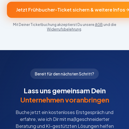
Jetzt Frühbucher-Ticket sichern & weitere Infos
Mit Deiner Ticketbuchung akzeptierst Du unsere
AGB
und die
Widerrufsbelehrung
.
Bereit für den nächsten Schritt?
Lass uns gemeinsam Dein
Unternehmen voranbringen
Buche jetzt ein kostenloses Erstgespräch und
erfahre, wie ich Dir mit maßgeschneiderter
Beratung und KI-gestützten Lösungen helfen