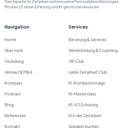
Dein Experte für Zeitarbeit und innovative Personaldienstleistungen.
Mit über 23 Jahren Erfahrung und KI-gestützten Ansätzen.
Navigation
Services
Home
Beratung & Services
Über mich
Weiterbildung & Coaching
Gründung
VIP Club
Verkauf & M&A
Liebe Zeitarbeit Club
Kompass
KI-Kompetenztage
Podcast
KI-Masterclass
Blog
KI-VO Schulung
Referenzen
KI in der Zeitarbeit
Kontakt
Speaker buchen